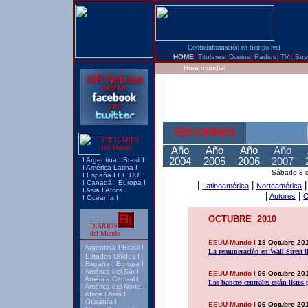
Contrainformación en tiempo real
HOME
|
Titulares
|
Diarios
|
Radios
|
TV.
|
Bus
Hora mundial
SECCIONES
TITULARES
del Mundo
Año
Año
Año
Año
I
Argentina
I
Brasi
l I
2004
2005
2006
2007
I
América Latina
I
Sábado 8 
I
España
I
EE.UU.
I
I
Canadá
I
Europa
I
|
|
Latinoamérica
Norteamérica
I
Asia
I
Africa
I
|
|
Autores
C
I
Oceanía
I
OCTUBRE 2010
DIARIOS
del Mundo
EEU
U-Mundo I
18 Octubre 20
I
Argentina
I
Brasil
I
La remuneración en Wall Street l
I
Estados Unidos
I
I
España
I
Europa
I
I
América del Sur
I
EEU
U-Mundo I
06 Octubre 20
I
América Central
I
Los bancos centrales están listos 
I
América del Norte
I
I
Africa
I
Asia
I
I
Oceanía
I
EEU
U-Mundo I
06 Octubre 20