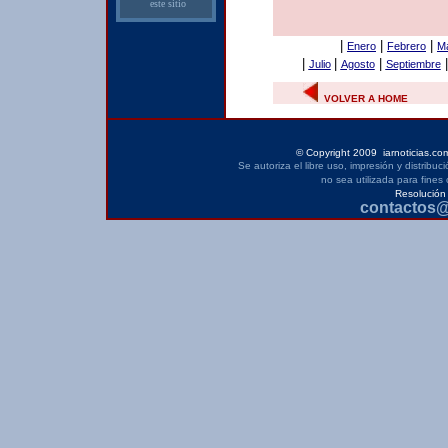
este sitio
|
|
|
Enero
Febrero
M
|
|
|
Julio
Agosto
Septiembre
VOLVER A HOME
©
Copyright 2009 iarnoticias.co
Se autoriza el libre uso, impresión y distribu
no sea utilizada para fines 
Resolución
contactos@