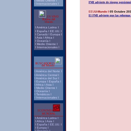
I
Medio Oriente
I
FMI advierte de riesgos persistent
I
Internacionales
I
EEU
U-Mundo I
05 Octubre 20
El FMI advierte que las reformas 
EN VIVO
Radios del
Mundo
I
América Latina
I
I
España
I
EE.UU.
I
I
Canadá
I
Europa
I
I
Asia
I
Africa
I
I
Oceanía
I
I
Medio Oriente
I
I
Internacionales
I
BUSCADORES
del Mundo
I
América del Norte
I
I
América Central
I
I
América del Sur
I
I
Europa
I
España
I
I
Africa
I
Asia
I
I
Medio Oriente
I
I
Oceanía
I
I
Temáticos
I
I
Internacionales
I
ECONOMIA
MUNDIAL
I
América Latina
I
I
Africa
I
Asia
I
I
España
I
EE.UU.
I
I
Europa
I
I
Oceanía
I