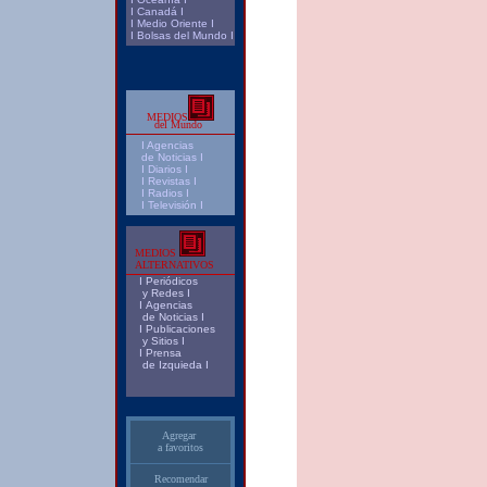
I
Canadá
I
I
Medio Oriente
I
I
Bolsas del Mundo
I
MEDIOS
del Mundo
I
Agencias
de Noticias I
I Diarios I
I
Revistas
I
I
Radios
I
I
Televisión
I
MEDIOS
ALTERNATIVOS
I
Periódicos
y Redes
I
I
Agencias
de Noticias
I
I
Publicaciones
y Sitios
I
I
Prensa
de Izquieda
I
Agregar
a favoritos
Recomendar