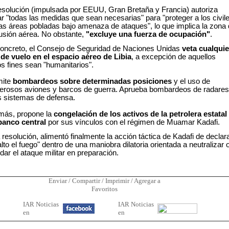
esolución (impulsada por EEUU, Gran Bretaña y Francia) autoriza
iar "todas las medidas que sean necesarias" para "proteger a los civil
las áreas pobladas bajo amenaza de ataques", lo que implica la zona
usión aérea. No obstante,
"excluye una fuerza de ocupación"
.
oncreto, el Consejo de Seguridad de Naciones Unidas
veta cualquie
 de vuelo en el espacio aéreo de Libia
, a excepción de aquellos
s fines sean "humanitarios".
mite
bombardeos sobre determinadas posiciones
y el uso de
rosos aviones y barcos de guerra. Aprueba bombardeos de radares
s sistemas de defensa.
ás, propone la
congelación de los activos de la petrolera estatal
banco central
por sus vínculos con el régimen de Muamar Kadafi.
 resolución, alimentó finalmente la acción táctica de Kadafi de declar
alto el fuego" dentro de una maniobra dilatoria orientada a neutralizar 
rdar el ataque militar en preparación.
Enviar / Compartir / Imprimir / Agregar a
Favoritos
IAR Noticias
I
AR Noticias
en
en