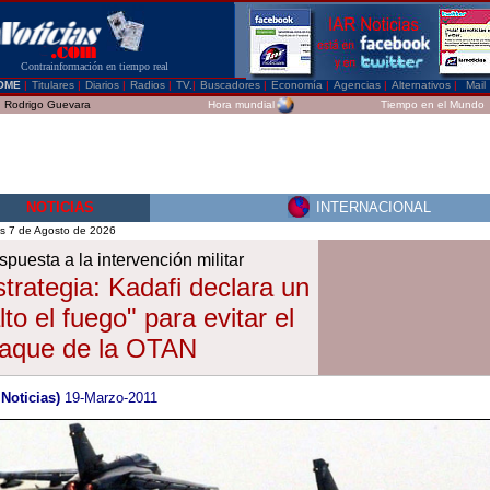
Contrainformación en tiempo real
OME
|
Titulares
|
Diarios
|
Radios
|
TV.
|
Buscadores
|
Economía
|
Agencias
|
Alternativos
|
Mail
:
Rodrigo Guevara
Hora mundial
Tiempo en el Mundo
NOTICIAS
INTERNACIONAL
es 7 de Agosto de 2026
puesta a la intervención militar
trategia: Kadafi declara un
lto el fuego" para evitar el
taque de la OTAN
 Noticias)
19-Marzo-2011