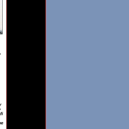
o
y
o
fi
ue