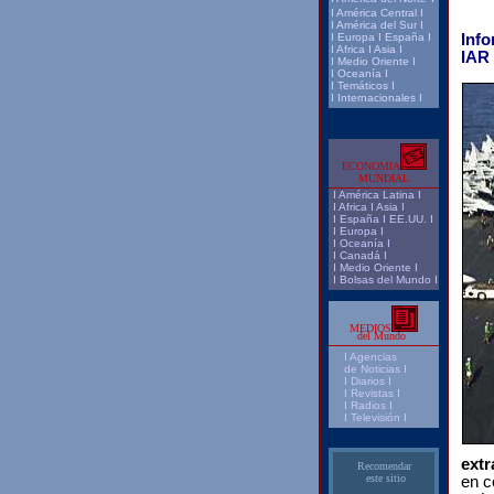
I
América Central
I
I
América del Sur
I
I
Europa
I
España
I
Inf
I
Africa
I
Asia
I
IAR 
I
Medio Oriente
I
I
Oceanía
I
I
Temáticos
I
I
Internacionales
I
ECONOMIA
MUNDIAL
I
América Latina
I
I
Africa
I
Asia
I
I
España
I
EE.UU.
I
I
Europa
I
I
Oceanía
I
I
Canadá
I
I
Medio Oriente
I
I
Bolsas del Mundo
I
MEDIOS
del Mundo
I
Agencias
de Noticias I
I Diarios I
I
Revistas
I
I
Radios
I
I
Televisión
I
extr
Recomendar
este sitio
en c