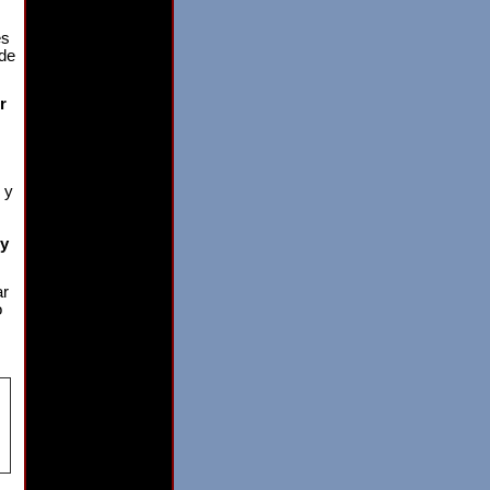
es
 de
r
 y
 y
ar
o