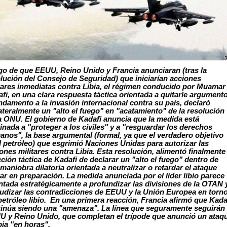
o de que EEUU, Reino Unido y Francia anunciaran (tras la
lución del Consejo de Seguridad) que iniciarían acciones
tares inmediatas contra Libia, el régimen conducido por Muamar
fi, en una clara respuesta táctica orientada a quitarle argument
ndamento a la invasión internacional contra su país, declaró
ateralmente un "alto el fuego" en "acatamiento" de la resolución
a ONU. El gobierno de Kadafi anuncia que la medida está
inada a "proteger a los civiles" y a "resguardar los derechos
nos", la base argumental (formal, ya que el verdadero objetivo
l petróleo) que esgrimió Naciones Unidas para autorizar las
ones militares contra Libia.
Esta resolución, alimentó finalmente
cción táctica de Kadafi de declarar un "alto el fuego" dentro de
maniobra dilatoria orientada a neutralizar o retardar el ataque
tar en preparación.
La medida anunciada por el líder libio parece
ntada estratégicamente a profundizar las divisiones de la OTAN 
udizar las contradicciones de EEUU y la Unión Europea en torn
petróleo libio. En una primera reacción, Francia afirmó que Kada
inúa siendo una "amenaza". La línea que seguramente seguirán
 y Reino Unido, que completan el trípode que anunció un ataq
bia "en horas".