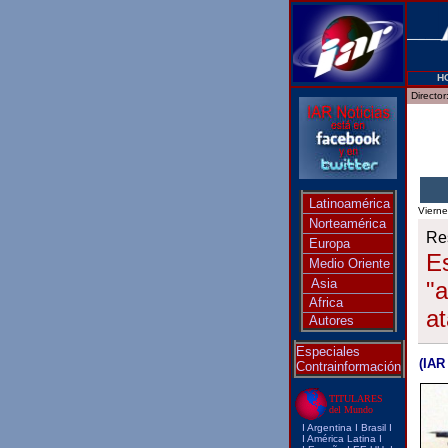
H
Director
Latinoamérica
Viern
Norteamérica
Res
Europa
Es
Medio Oriente
Asia
"a
Africa
a
Autores
Especiales
(IAR
Contrainformación
TITULARES
del Mundo
I
Argentina
I
Brasi
l I
I
América Latina
I