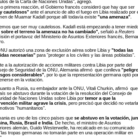
culos de la Carta de Naciones Unidas", agregó.
 primera reacción, el Gobierno francés consideró que hay que ser
y cautelosos"
ante el anuncio de alto el fuego en Libia realizado por 
men de Muamar Kadafi porque allí todavía existe
"una amenaza"
.
emos que ser muy cautelosos. Kadafi está empezando a tener miedo
o
sobre el terreno la amenaza no ha cambiado",
señaló a
Reuters
visión el portavoz del Ministerio de Asuntos Exteriores francés, Berna
ro.
NU autorizó una zona de exclusión aérea sobre Libia y
"todas las
idas necesarias"
para "proteger a los civiles y las áreas pobladas".
te a la autorización de acciones militares contra Libia por parte del
ejo de Seguridad de la ONU, Alemania afirmó que conlleva
"peligr
esgos considerables"
, por lo que la representación germana optó po
enerse en la votación.
uanto a Rusia, su embajador ante la ONU, Vitali Churkin, afirmó que
aís se abstuvo durante la votación de la resolución del Consejo de
ridad de Naciones Unidas sobre Libia por
temor a que la
rvención militar agrave la crisis
, pero precisó que decidió no vetarl
motivos "humanitarios".
ania es uno de los cinco países que
se abstuvo en la votación, ju
ina, Rusia, Brasil e India
. De hecho, el ministro de Asuntos
riores alemán, Guido Westerwelle, ha recalcado en su comunicado
"las tropas germanas no tomarán parte en una operación militar en
".