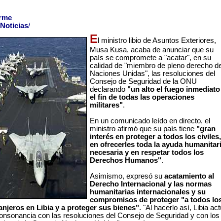
orme
Noticias
/
E
l ministro libio de Asuntos Exteriores,
Musa Kusa, acaba de anunciar que su
país se compromete a "acatar", en su
calidad de "miembro de pleno derecho d
Naciones Unidas", las resoluciones del
Consejo de Seguridad de la ONU
declarando
"un alto el fuego inmediato
el fin de todas las operaciones
militares"
.
En un comunicado leído en directo, el
ministro afirmó que su país tiene
"gran
interés en proteger a todos los civiles,
en ofrecerles toda la ayuda humanitar
necesaria y en respetar todos los
Derechos Humanos"
.
Asimismo, expresó su
acatamiento al
Derecho Internacional y las normas
humanitarias internacionales y su
compromisos de proteger "a todos lo
anjeros en Libia y a proteger sus bienes"
. "Al hacerlo así, Libia ac
onsonancia con las resoluciones del Consejo de Seguridad y con los