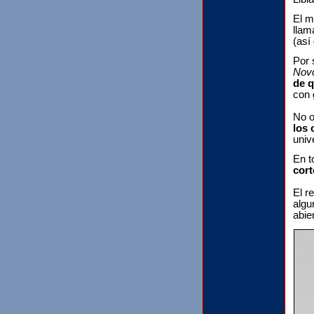
El m
llam
(así
Por 
Novo
de q
con 
No o
los 
univ
En t
cor
El r
algu
abie