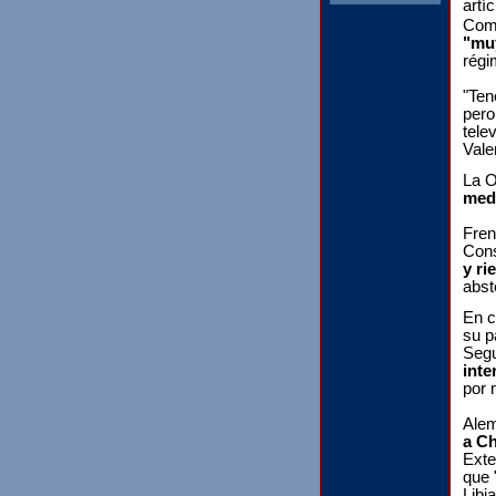
artí
Como
"mu
régi
"Ten
per
tele
Vale
La O
med
Fren
Cons
y ri
abst
En c
su p
Segu
inte
por 
Alem
a Ch
Exte
que 
Libia