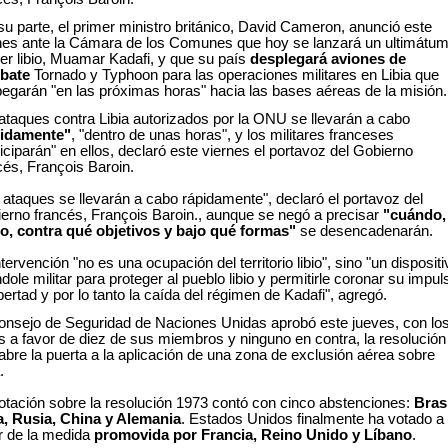
su parte, el primer ministro británico, David Cameron, anunció este
nes ante la Cámara de los Comunes que hoy se lanzará un ultimátu
íder libio, Muamar Kadafi, y que su país
desplegará aviones de
bate
Tornado y Typhoon para las operaciones militares en Libia que
egarán "en las próximas horas" hacia las bases aéreas de la misión.
ataques contra Libia autorizados por la ONU se llevarán a cabo
pidamente"
, "dentro de unas horas", y los militares franceses
ticiparán" en ellos, declaró este viernes el portavoz del Gobierno
cés, François Baroin.
 ataques se llevarán a cabo rápidamente", declaró el portavoz del
erno francés, François Baroin., aunque se negó a precisar
"cuándo,
, contra qué objetivos y bajo qué formas"
se desencadenarán.
ntervención "no es una ocupación del territorio libio", sino "un dispositi
ndole militar para proteger al pueblo libio y permitirle coronar su impul
ibertad y por lo tanto la caída del régimen de Kadafi", agregó.
onsejo de Seguridad de Naciones Unidas aprobó este jueves, con lo
s a favor de diez de sus miembros y ninguno en contra, la resolución
abre la puerta a la aplicación de una zona de exclusión aérea sobre
.
otación sobre la resolución 1973 contó con cinco abstenciones:
Brasi
a, Rusia, China y Alemania
. Estados Unidos finalmente ha votado a
r de la medida
promovida por Francia, Reino Unido y Líbano
.