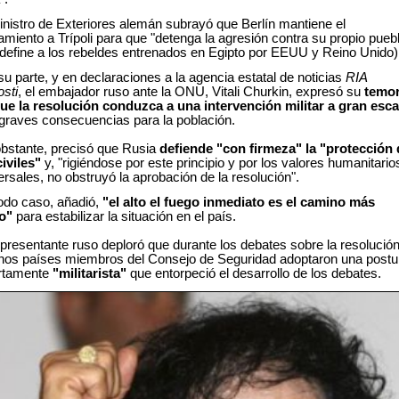
inistro de Exteriores alemán subrayó que Berlín mantiene el
amiento a Trípoli para que "detenga la agresión contra su propio pueb
 define a los rebeldes entrenados en Egipto por EEUU y Reino Unido)
su parte, y en declaraciones a la agencia estatal de noticias
RIA
sti
, el embajador ruso ante la ONU, Vitali Churkin, expresó su
temo
ue la resolución conduzca a una intervención militar a gran esca
graves consecuencias para la población.
bstante, precisó que Rusia
defiende "con firmeza" la "protección 
civiles"
y, "rigiéndose por este principio y por los valores humanitario
ersales, no obstruyó la aprobación de la resolución".
odo caso, añadió,
"el alto el fuego inmediato es el camino más
to"
para estabilizar la situación en el país.
epresentante ruso deploró que durante los debates sobre la resolución
nos países miembros del Consejo de Seguridad adoptaron una postu
rtamente
"militarista"
que entorpeció el desarrollo de los debates.