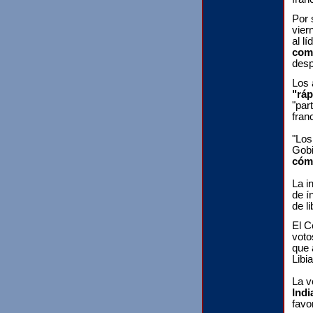
Por 
vier
al l
com
desp
Los 
"rá
"par
fran
"Los
Gobi
cómo
La i
de í
de l
El C
voto
que 
Libia
La v
Indi
favo