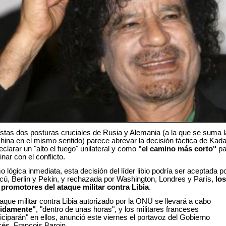
stas dos posturas cruciales de Rusia y Alemania (a la que se suma l
hina en el mismo sentido) parece abrevar la decisión táctica de Kada
eclarar un "alto el fuego" unilateral y como
"el camino más corto"
pa
inar con el conflicto.
 lógica inmediata, esta decisión del líder libio podría ser aceptada p
ú, Berlin y Pekin, y rechazada por Washington, Londres y París,
los
 promotores del ataque militar contra Libia
.
taque militar contra Libia autorizado por la ONU se llevará a cabo
pidamente"
, "dentro de unas horas", y los militares franceses
ticiparán" en ellos, anunció este viernes el portavoz del Gobierno
cés, François Baroin.