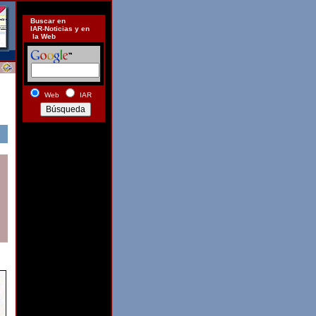
Buscar en
IAR-Noticias y en
la Web
Web
IAR