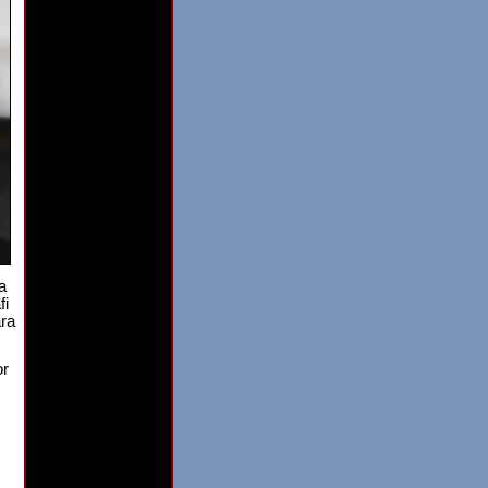
a
fi
ra
or