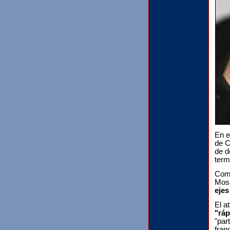
En e
de C
de d
term
Como
Mosc
ejes
El a
"rá
"par
fran