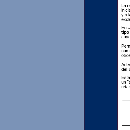
La r
inic
y a 
excl
En c
tipo
cuyo
Per
nume
otro
Adem
del 
Esta
un "
reta