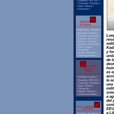
I
España
I
EE.UU.
I
I
Canadá
I
Europa
I
I
Asia
I
Africa
I
I
Oceanía
I
DIARIOS
del Mundo
I
Argentina
I
Brasil
I
I
Estados Unidos
I
Lueg
I
España
I
Europa
I
I
América del Sur
I
reso
I
América Central
I
mili
I
América del Norte
I
I
Africa
I
Asia
I
Kada
I
Oceanía
I
y fu
I
Medio Oriente
I
unil
I
Internacionales
I
de l
dest
EN VIVO
huma
Radios del
Mundo
es e
acci
I
América Latina
I
la a
I
España
I
EE.UU.
I
I
Canadá
I
Europa
I
una 
I
Asia
I
Africa
I
mili
I
Oceanía
I
I
Medio Oriente
I
orie
I
Internacionales
I
a ag
del 
cont
BUSCADORES
EEUU
del Mundo
a Li
I
América del Norte
I