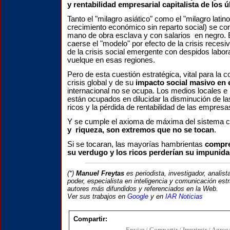
y rentabilidad empresarial capitalista de los 
Tanto el "milagro asiático" como el "milagro lati
crecimiento económico sin reparto social) se co
mano de obra esclava y con salarios en negro. E
caerse el "modelo" por efecto de la crisis recesiv
de la crisis social emergente con despidos labo
vuelque en esas regiones.
Pero de esta cuestión estratégica, vital para la 
crisis global y de su
impacto social masivo en e
internacional no se ocupa. Los medios locales e 
están ocupados en dilucidar la disminución de la
ricos y la pérdida de rentabilidad de las empresa
Y se cumple el axioma de máxima del sistema ca
y riqueza, son extremos que no se tocan
.
Si se tocaran, las mayorías hambrientas
compre
su verdugo y los ricos perderían su impunid
(*)
Manuel Freytas
es periodista, investigador, analist
poder, especialista en inteligencia y comunicación est
autores más difundidos y referenciados en la Web.
Ver sus trabajos en
Google
y en
IAR Noticias
Compartir:
Enviar / Compartir / Imprimir / Agrega