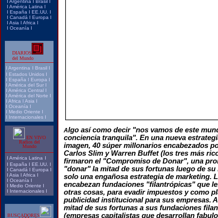
I
Argentina
I
Brasi
l I
I
América Latina
I
I
España
I
EE.UU.
I
I
Canadá
I
Europa
I
I
Asia
I
Africa
I
I
Oceanía
I
DIARIOS
del Mundo
I
Argentina
I
Brasil
I
I
Estados Unidos
I
I
España
I
Europa
I
I
América del Sur
I
I
América Central
I
I
América del Norte
I
I
Africa
I
Asia
I
I
Oceanía
I
I
Medio Oriente
I
I
Internacionales
I
lgo así como decir "nos vamos de este mund
A
conciencia tranquila". En una nueva estrateg
EN VIVO
Radios del
imagen, 40 súper millonarios encabezados por
Mundo
Carlos Slim y Warren Buffet (los tres más rico
I
América Latina
I
firmaron el "Compromiso de Donar", una prom
I
España
I
EE.UU.
I
"donar" la mitad de sus fortunas luego de su
I
Canadá
I
Europa
I
I
Asia
I
Africa
I
solo una engañosa estrategia de marketing. L
I
Oceanía
I
encabezan fundaciones "filantrópicas" que les
I
Medio Oriente
I
I
Internacionales
I
otras cosas, para evadir impuestos y como p
publicidad institucional para sus empresas. A
mitad de sus fortunas a sus fundaciones fila
(empresas capitalistas que desarrollan fabul
BUSCADORES