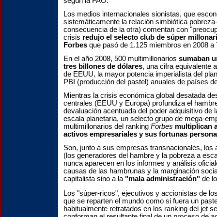
según la FAO.
Los medios internacionales sionistas, que esco
sistemáticamente la relación simbiótica pobreza
consecuencia de la otra) comentan con "preocu
crisis
redujo el selecto club de súper millonar
Forbes
que pasó
de 1.125 miembros en 2008 a 
En el año 2008, 500 multimillonarios
sumaban un
tres billones de dólares
, una cifra equivalente 
de EEUU, la mayor potencia imperialista del pla
PBI (producción del pastel) anuales de países d
Mientras la crisis económica global desatada d
centrales (EEUU y Europa) profundiza el hambre,
devaluación acentuada del poder adquisitivo de 
escala planetaria, un selecto grupo de mega-em
multimillonarios del ranking
Forbes
multiplican 
activos empresariales y sus fortunas persona
Son, junto a sus empresas transnacionales, los 
(los generadores del hambre y la pobreza a esca
nunca aparecen en los informes y análisis oficial
causas de las hambrunas y la marginación social
capitalista sino a la
"mala administración"
de lo
Los "súper-ricos", ejecutivos y accionistas de lo
que se reparten el mundo como si fuera un past
habitualmente retratados en los ranking del jet s
conforman el resultante final de un proceso de 