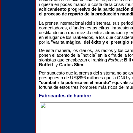
riqueza en pocas manos a costa de la crisis mun
achicamiento progresivo de la participación 
el proceso de reparto de la producción mundi
La prensa internacional (del sistema), sus period
comentadores, difunden estas cifras, impresiona
destilando una rara mezcla entre admiración y
en
en el lugar de los rankeados, a l
o
s que consider
por la
"varita mágica" del éxito y el prestigio s
De esta manera, los diarios, las radios y los can
ponen el acento de la "noticia" en la cifra de la fo
sionistas que encabezan el ranking
Forbes
:
Bill
Buffett
y
Carlos Slim
.
Por supuesto que la prensa del sistema no acla
presupuesto de
US$
896 millones que la ONU y 
"combatir la pobreza en el mundo"
equivale s
fortuna de estos tres hombres más ricos del mu
Fabricantes de hambre