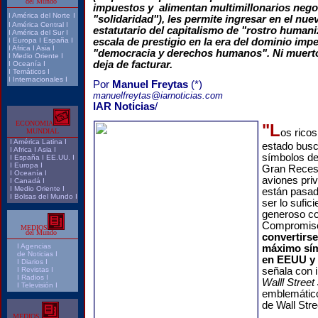
del Mundo
impuestos y alimentan multimillonarios nego
I
América del Norte
I
"solidaridad"), les permite ingresar en el nu
I
América Central
I
estatutario del capitalismo de "rostro human
I
América del Sur
I
I
Europa
I
España
I
escala de prestigio en la era del dominio impe
I
Africa
I
Asia
I
"democracia y derechos humanos". Ni muerto,
I
Medio Oriente
I
deja de facturar.
I
Oceanía
I
I
Temáticos
I
I
Internacionales
I
Por
Manuel Freytas
(*)
manuelfreytas@iarnoticias.com
IAR Noticias
/
ECONOMIA
"L
MUNDIAL
os rico
I
América Latina
I
estado bus
I
Africa
I
Asia
I
símbolos de
I
España
I
EE.UU.
I
I
Europa
I
Gran Recesi
I
Oceanía
I
aviones pri
I
Canadá
I
I
Medio Oriente
I
están pasa
I
Bolsas del Mundo
I
ser lo sufic
generoso co
Compromiso
MEDIOS
del Mundo
convertirse
I
Agencias
máximo sím
de Noticias I
en EEUU y 
I Diarios I
I
Revistas
I
señala con i
I
Radios
I
Walll Street
I
Televisión
I
emblemático
de Wall Stre
MEDIOS