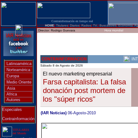
Contrainformación en tiempo real
HOME
|
Titulares
|
Diarios
|
Radios
|
TV.
|
Buscadores
|
Economía
|
Ag
Director:
Rodrigo Guevara
Hora mundial
CONTRAINFORMACION
IN
Latinoamérica
Sábado 8 de Agosto de 2026
Norteamérica
El nuevo marketing empresarial
Europa
Farsa capitalista: La falsa
Medio Oriente
Asia
donación post mortem de
Africa
los "súper ricos"
Autores
Especiales
(IAR Noticias)
06-Agosto-2010
Contrainformación
TITULARES
del Mundo