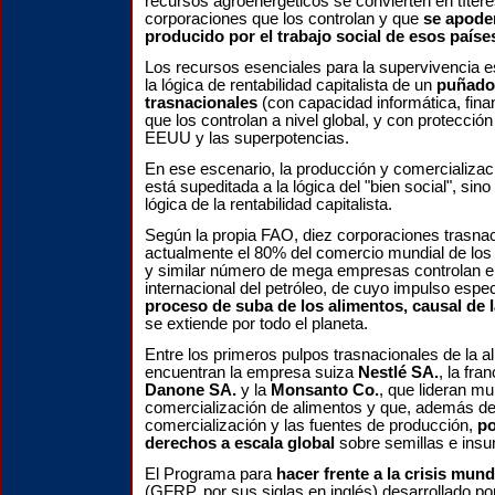
recursos agroenergéticos se convierten en títere
corporaciones que los controlan y que
se apoder
producido por el trabajo social de esos paíse
Los recursos esenciales para la supervivencia e
la lógica de rentabilidad capitalista de un
puñado
trasnacionales
(con capacidad informática, fina
que los controlan a nivel global, y con protección
EEUU y las superpotencias.
En ese escenario, la producción y comercializac
está supeditada a la lógica del "bien social", sin
lógica de la rentabilidad capitalista.
Según la propia FAO, diez corporaciones trasnac
actualmente el 80% del comercio mundial de los
y similar número de mega empresas controlan 
internacional del petróleo, de cuyo impulso espe
proceso de suba de los alimentos, causal de 
se extiende por todo el planeta.
Entre los primeros pulpos trasnacionales de la a
encuentran la empresa suiza
Nestlé SA.
, la fr
Danone SA.
y la
Monsanto Co.
, que lideran mu
comercialización de alimentos y que, además de 
comercialización y las fuentes de producción,
po
derechos a escala global
sobre semillas e insu
El Programa para
hacer frente a la crisis mund
(GFRP, por sus siglas en inglés) desarrollado p