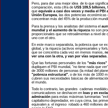
Pero, para dar una mejor idea de lo que signific
comparación, esta cifra de
US$ 109,5 billones,
que
equivale a casi dos veces y media el PBI
Unión Europea
, las dos potencias económicas 
concentran más del 45% de la producción mundi
Para la prensa y los analistas del sistema el
aum
mundial y el aumento de la riqueza
no son pro
proporcionales que se retroalimentan a nivel de c
uno con el otro.
En este marco separatista, la pobreza que se e
global, y la riqueza (activos empresariales y for
que se concentra cada vez en menos manos,
n
ver una con la otra, y van por vías separadas
.
Que las fortunas personales de los
"más ricos"
dupliquen el PBI mundial, "no tiene nada que ver"
de 3000 millones de personas (la mitad del plan
"pobreza estructural"
, o de los más de 1000 m
cubren sus necesidades básicas de alimentació
el mundo.
Todo lo contrario, las grandes cadenas mediáti
comunicadores se deshacen en
loas y en excl
admiración
para estas máximas luminarias "exi
capitalismo depredador, en cuya cima, las prime
equivalen a el ingreso robado a 460 millones d