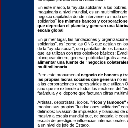
En este marco, la "ayuda solidaria" a los pobre
maquinaria a nivel mundial, es un multimillonario 
negocio capitalista donde intervienen a modo de
solidarios"
los mismos bancos y corporacione
que depredan el planeta y generan una fábric
escala global
.
En primer lugar, las fundaciones y organizaciones
solidarias", así como las ONG que actúan en lo
de la "ayuda social", son pantallas de los banco
que las utilizan con tres objetivos básicos: Evad
blanquear dinero, generar publicidad gratis a esca
alimentar una fuente de "negocios colaterale
multimillonaria.
Pero este monumental
negocio de bancos y tr
las propias lacras sociales que generan
no es 
a las corporaciones empresariales que utilizan
sino que se extiende a todos los sectores del "es
farándula y el deporte que facturan cifras multimi
Artistas, deportistas, ídolos,
"ricos y famosos" 
montan sus propias "fundaciones solidarias" con
definidos: Evasión de impuestos y blanqueo de d
masiva a escala mundial que, de pagarla le costa
escala de prestigio e influencias internacionales
a un nivel de jefe de Estado.