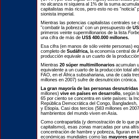
no alcanza ni siquiera al 1% de la suma acumula
capitalistas más ricos, pero esto no es "noticia" 
sionista imperial.
Mientras las potencias capitalistas centrales se
"combatir la pobreza" con un presupuesto de
US
primeros veinte supermillonarios de la lista
Forb
una cifra de más de
US$ 400.000 millones.
Esa cifra (en manos de sólo veinte personas) equ
completo de
Sudáfrica,
la economía central de A
producción equivale a un cuarto de la producción 
Mientras
20 súper multimillonarios
acumulan u
equivalente a un cuarto de la producción total afr
FAO,
en el África subsahariana, una de cada tr
millones en 2007) sufre de desnutrición crónica.
La gran mayoría de las personas desnutridas
millones)
vive en países en desarrollo
, según l
65 por ciento se concentra en siete países: la Ind
República Democrática del Congo, Bangladesh, 
y Etiopía. Casi dos tercios (583 millones en 2007
hambrientos del mundo viven en Asia.
Como contrapartida (y demostración de lo que p
capitalismo), esas zonas marcadas por una altís
concentración de hambre y pobreza, figuran en l
económicas mundiales como las
mayores gene