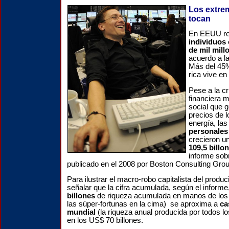
Los extre
tocan
En EEUU re
individuos 
de mil mill
acuerdo a l
Más del 45%
rica vive e
Pese a la c
financiera m
social que 
precios de l
energía, la
personales
crecieron un
109,5 billo
informe sob
publicado en el 2008 por Boston Consulting Gro
Para ilustrar el macro-robo capitalista del produ
señalar que la cifra acumulada, según el informe
billones
de riqueza acumulada en manos de los "
las súper-fortunas en la cima) se aproxima a
ca
mundial
(la riqueza anual producida por todos l
en los US$ 70 billones.