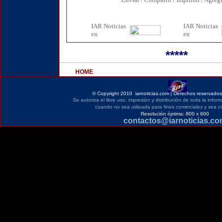
IAR Noticias
I
AR Noticias
en
en
*****
HOME
©
Copyright 2010 iarnoticias.com | Derechos reservados 
Se autoriza el libre uso, impresión y distribución de toda la infor
cuando no sea utilizada para fines comerciales y sea ci
Resolución óptima: 800 x 600
contactos@iarnoticias.c