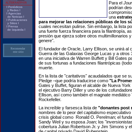
Para el
Jour
ALTERNATIVOS
I
Periódicos
podrían des
y Redes
I
compromiso
I
Agencias
una
estrate
de Noticias
I
I
Publicaciones
para mejorar las relaciones públicas de los s
y Sitios
I
cuales necesitan pulirse. Sin embargo, la lista p
I
Prensa
de Izquieda
I
una fuerte fuerza financiera para la filantropía, as
presión que ejerza sobre otros multimillonarios y
genere".
El fundador de Oracle, Larry Ellison, se unirá al
Recomendar
este sitio
Guerra de las Galaxias George Lucas y a otros 3
en una iniciativa de Warren Buffett y Bill Gates 
de sus fortunas a fundaciones filantrópicas (todo
muerte.
En la lista de "caritativos" acaudalados que se 
Pledge –que podría traducirse como
"La Prome
Gates y Buffet, figuran el alcalde de Nueva Yor
el ejecutivo Barry Diller y uno de los cofundador
Ellison, así como también el magnate mediático 
Rockefeller.
La increíble y farsesca lista de
"donantes post
nombres de lo peor del capitalismo especulativo
crisis global como Ronald O. Perelman; el funda
Sandy Weil y su esposa Joan; los "inversionista
cobertura Julian Robertson Jr. y Jim Simons y e
de capital privado David Rubenstein.