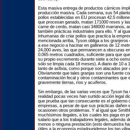
Esta masiva entrega de productos cárnicos impl
producción masiva. Cada semana, sus 54 plant
pollos establecidas en EU procesan 42.5 millones
que procesan ganado, matan 171000 reses y la
carne de cerdo, matan casi 348000 marranos, as
también prácticas industriales para ello. Y al igu
inhumanas de criar pollos que practica la empr
mencionada arriba, Tyson obliga a los granjeros 
a ese negocio a hacinar en gallineros de 12 met
24,000 aves, las que permanecen a obscuras en
0.065 metros cuadrados, suficiente para que qu
su propio excremento durante siete a ocho sem
sólo se limpia cada 18 meses). A diario de 10 a 
tanto de asfixia, como porque son atacados por 
Obviamente que tales granjas son una fuente co
contaminación fecal y otros contaminantes que 
gravemente tierras, ríos y acuíferos.
Sin embargo, de las varias veces que Tyson ha
realidad pocas veces han surtido acción legal d
que prueba que tan consecuente es el gobierno
empresas, a pesar de que sus prácticas dañen 
ocasionen otros problemas. Y al igual que Smithf
muchísimos ilegales, a los cuales les paga en
salario que a los trabajadores legales, además d
menos o ninguna prestación (esto demuestra has
útiles a la economía estadounidense los tan vilip