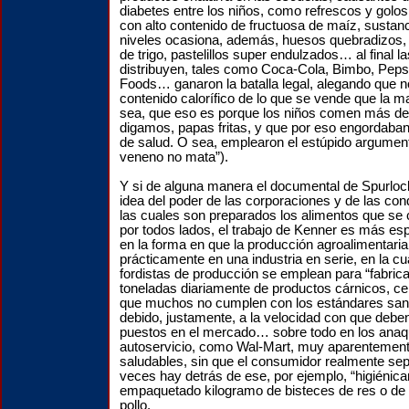
diabetes entre los niños, como refrescos y golo
con alto contenido de fructuosa de maíz, sustanc
niveles ocasiona, además, huesos quebradizos, 
de trigo, pastelillos super endulzados… al final 
distribuyen, tales como Coca-Cola, Bimbo, Peps
Foods… ganaron la batalla legal, alegando que n
contenido calorífico de lo que se vende que la 
sea, que eso es porque los niños comen más de
digamos, papas fritas, y que por eso engordaba
de salud. O sea, emplearon el estúpido argumen
veneno no mata”).
Y si de alguna manera el documental de Spurlo
idea del poder de las corporaciones y de las con
las cuales son preparados los alimentos que se 
por todos lados, el trabajo de Kenner es más es
en la forma en que la producción agroalimentaria
prácticamente en una industria en serie, en la c
fordistas de producción se emplean para “fabrica
toneladas diariamente de productos cárnicos, ce
que muchos no cumplen con los estándares sani
debido, justamente, a la velocidad con que debe
puestos en el mercado… sobre todo en los anaq
autoservicio, como Wal-Mart, muy aparentement
saludables, sin que el consumidor realmente se
veces hay detrás de ese, por ejemplo, “higiénic
empaquetado kilogramo de bisteces de res o de 
pollo.