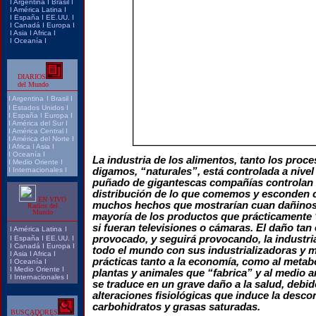
I
Argentina
I
Brasi
l I
I
América Latina
I
I
España
I
EE.UU.
I
I
Canadá
I
Europa
I
I
Asia
I
Africa
I
I
Oceanía
I
DIARIOS
del Mundo
I
Argentina
I
Brasil
I
I
Estados Unidos
I
I
España
I
Europa
I
I
América del Sur
I
I
América Central
I
I
América del Norte
I
I
Africa
I
Asia
I
I
Oceanía
I
La industria de los alimentos, tanto los proc
I
Medio Oriente
I
I
Internacionales
I
digamos, “naturales”, está controlada a nive
puñado de gigantescas compañías controlan 
distribución de lo que comemos y esconden 
EN VIVO
muchos hechos que mostrarían cuan dañinos 
Radios del
Mundo
mayoría de los productos que prácticamente
si fueran televisiones o cámaras. El daño ta
I
América Latina
I
provocado, y seguirá provocando, la industri
I
España
I
EE.UU.
I
I
Canadá
I
Europa
I
todo el mundo con sus industrializadoras y 
I
Asia
I
Africa
I
prácticas tanto a la economía, como al metab
I
Oceanía
I
I
Medio Oriente
I
plantas y animales que “fabrica” y al medio 
I
Internacionales
I
se traduce en un grave daño a la salud, debid
alteraciones fisiológicas que induce la desco
carbohidratos y grasas saturadas.
BUSCADORES