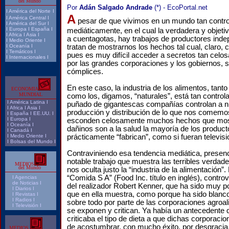
del Mundo
Por
Adán Salgado Andrade
(*) - EcoPortal.net
I
América del Norte
I
A
I
América Central
I
pesar de que vivimos en un mundo tan contr
I
América del Sur
I
I
Europa
I
España
I
mediáticamente, en el cual la verdadera y objeti
I
Africa
I
Asia
I
a cuentagotas, hay trabajos de productores ind
I
Medio Oriente
I
I
Oceanía
I
tratan de mostrarnos los hechos tal cual, claro, 
I
Temáticos
I
pues es muy difícil acceder a secretos tan cel
I
Internacionales
I
por las grandes corporaciones y los gobiernos, s
cómplices.
En este caso, la industria de los alimentos, tant
ECONOMIA
MUNDIAL
como los, digamos, “naturales”, está tan control
I
América Latina
I
puñado de gigantescas compañías controlan a ni
I
Africa
I
Asia
I
producción y distribución de lo que nos comemos
I
España
I
EE.UU.
I
I
Europa
I
esconden celosamente muchos hechos que mos
I
Oceanía
I
dañinos son a la salud la mayoría de los produc
I
Canadá
I
I
Medio Oriente
I
prácticamente “fabrican”, como si fueran televi
I
Bolsas del Mundo
I
Contraviniendo esa tendencia mediática, presen
notable trabajo que muestra las terribles verdad
MEDIOS
del Mundo
nos oculta justo la “industria de la alimentación”. 
“Comida S A” (Food Inc. título en inglés), contro
I
Agencias
de Noticias I
del realizador Robert Kenner, que ha sido muy po
I Diarios I
que en ella muestra, como porque ha sido blanco 
I
Revistas
I
I
Radios
I
sobre todo por parte de las corporaciones agroali
I
Televisión
I
se exponen y critican. Ya había un antecedente
criticaba el tipo de dieta a que dichas corporaci
de acostumbrar, con mucho éxito, por desgracia.
MEDIOS