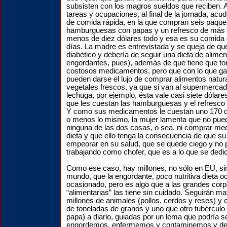
subsisten con los magros sueldos que reciben. 
tareas y ocupaciones, al final de la jornada, acu
de comida rápida, en la que compran seis paque
hamburguesas con papas y un refresco de más d
menos de diez dólares todo y esa es su comida 
días. La madre es entrevistada y se queja de qu
diabético y debería de seguir una dieta de alime
engordantes, pues), además de que tiene que to
costosos medicamentos, pero que con lo que ga
pueden darse el lujo de comprar alimentos natu
vegetales frescos, ya que si van al supermercad
lechuga, por ejemplo, ésta vale casi siete dólar
que les cuestan las hamburguesas y el refresc
Y como sus medicamentos le cuestan uno 170 dó
o menos lo mismo, la mujer lamenta que no pue
ninguna de las dos cosas, o sea, ni comprar medi
dieta y que ello tenga la consecuencia de que s
empeorar en su salud, que se quede ciego y no 
trabajando como chofer, que es a lo que se dedi
Como ese caso, hay millones, no sólo en EU, sin
mundo, que la engordante, poco nutritiva dieta o
ocasionado, pero es algo que a las grandes cor
“alimentarias” las tiene sin cuidado. Seguirán 
millones de animales (pollos, cerdos y reses) y 
de toneladas de granos y uno que otro tubérculo 
papa) a diario, guiadas por un lema que podría s
engordemos, enfermemos y contaminemos y de