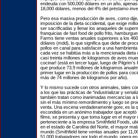
endeuda con 500,000 dólares en un año, apenas 
18,000 dólares, menos del 4% del préstamo inver
Pero esa masiva producción de aves, como dije,
imposición de la dieta occidental, que exige mill
ser sacrificadas y llenar los anaqueles de supe
franquicias de fast food de pollo frito, hambur
Farms tiene ventas anuales superiores a los 460
dólares (mdd), lo que significa que debe de proc
pollos en canal para satisfacer a una hambrienta
cada vez se habitúa más a la mencionada dieta 
casi treinta millones de kilogramos de aves muer
cocinar! (está en tercer lugar, luego de Pilgrim’s 
que produce 73.9 millones de kilogramos anualm
primer lugar en la producción de pollos para coc
más de 74 millones de kilogramos por año).
Y lo mismo sucede con otros animales, tales co
a los que las prácticas de “industrializar y serial
también tratan como inanimadas mercancías a la
sin el más mínimo remordimiento y luego se pro
venta. Una escena verdaderamente gore, es la
escondida en un anónimo trabajador que aceptó p
filme, se presenta y que toma lugar en el mayor 
perteneciente a la empresa Smithfield Foods, ub
en el estado de Carolina del Norte, el mayor mat
mundo (Smithfield tiene ventas anuales por 11,
51,000 trabajadores por todo el mundo, opera e