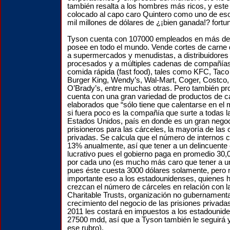
también resalta a los hombres más ricos, y este
colocado al capo caro Quintero como uno de eso
mil millones de dólares de ¿¡bien ganada!? fortun
Tyson cuenta con 107000 empleados en más de 3
posee en todo el mundo. Vende cortes de carne d
a supermercados y menudistas, a distribuidores
procesados y a múltiples cadenas de compañías
comida rápida (fast food), tales como KFC, Taco
Burger King, Wendy’s, Wal-Mart, Coger, Costco,
O’Brady’s, entre muchas otras. Pero también pr
cuenta con una gran variedad de productos de c
elaborados que “sólo tiene que calentarse en el 
si fuera poco es la compañía que surte a todas l
Estados Unidos, país en donde es un gran negoc
prisioneros para las cárceles, la mayoría de las
privadas. Se calcula que el número de internos 
13% anualmente, así que tener a un delincuente 
lucrativo pues el gobierno paga en promedio 30,
por cada uno (es mucho más caro que tener a un
pues éste cuesta 3000 dólares solamente, pero n
importante eso a los estadounidenses, quienes h
crezcan el número de cárceles en relación con 
Charitable Trusts, organización no gubernamenta
crecimiento del negocio de las prisiones privadas
2011 les costará en impuestos a los estadounid
27500 mdd, así que a Tyson también le seguirá
ese rubro).