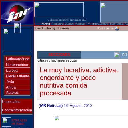
Contrainformación en tiempo real
HOME
|
Titulares
|
Diarios
|
Radios
|
TV.
|
Buscadores
|
Economía
|
Ag
Director:
Rodrigo Guevara
Hora mundial
SECCIONES
IN
Latinoamérica
Sábado 8 de Agosto de 2026
Norteamérica
La muy lucrativa, adictiva,
Europa
engordante y poco
Medio Oriente
Asia
nutritiva comida
Africa
procesada
Autores
Especiales
(IAR Noticias)
18- Agosto -2010
Contrainformación
TITULARES
del Mundo