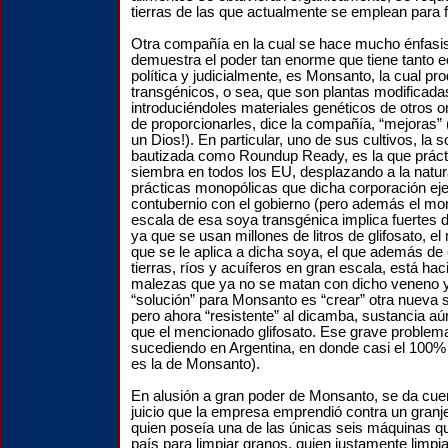
tierras de las que actualmente se emplean para f
Otra compañía en la cual se hace mucho énfasi
demuestra el poder tan enorme que tiene tanto
política y judicialmente, es Monsanto, la cual pr
transgénicos, o sea, que son plantas modificad
introduciéndoles materiales genéticos de otros o
de proporcionarles, dice la compañía, “mejoras” (
un Dios!). En particular, uno de sus cultivos, la 
bautizada como Roundup Ready, es la que prác
siembra en todos los EU, desplazando a la natura
prácticas monopólicas que dicha corporación ej
contubernio con el gobierno (pero además el mon
escala de esa soya transgénica implica fuertes 
ya que se usan millones de litros de glifosato, el
que se le aplica a dicha soya, el que además de
tierras, ríos y acuíferos en gran escala, está ha
malezas que ya no se matan con dicho veneno y
“solución” para Monsanto es “crear” otra nueva 
pero ahora “resistente” al dicamba, sustancia 
que el mencionado glifosato. Ese grave problem
sucediendo en Argentina, en donde casi el 100% 
es la de Monsanto).
En alusión a gran poder de Monsanto, se da cuen
juicio que la empresa emprendió contra un granje
quien poseía una de las únicas seis máquinas 
país para limpiar granos, quien justamente limpi