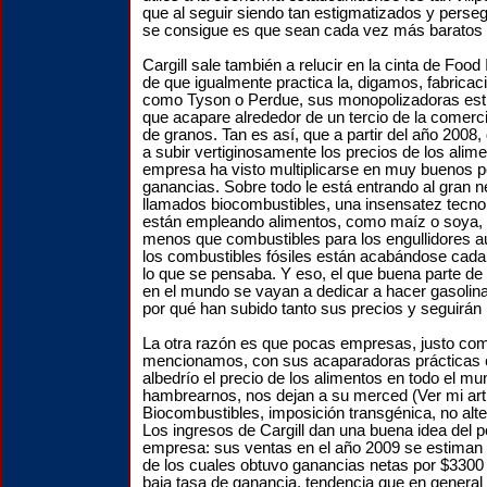
que al seguir siendo tan estigmatizados y perseg
se consigue es que sean cada vez más baratos y
Cargill sale también a relucir en la cinta de Foo
de que igualmente practica la, digamos, fabricac
como Tyson o Perdue, sus monopolizadoras estr
que acapare alrededor de un tercio de la comerc
de granos. Tan es así, que a partir del año 200
a subir vertiginosamente los precios de los alime
empresa ha visto multiplicarse en muy buenos p
ganancias. Sobre todo le está entrando al gran 
llamados biocombustibles, una insensatez tecno
están empleando alimentos, como maíz o soya, 
menos que combustibles para los engullidores au
los combustibles fósiles están acabándose cada
lo que se pensaba. Y eso, el que buena parte de
en el mundo se vayan a dedicar a hacer gasolina
por qué han subido tanto sus precios y seguirán
La otra razón es que pocas empresas, justo com
mencionamos, con sus acaparadoras prácticas co
albedrío el precio de los alimentos en todo el m
hambrearnos, nos dejan a su merced (Ver mi art
Biocombustibles, imposición transgénica, no alte
Los ingresos de Cargill dan una buena idea del p
empresa: sus ventas en el año 2009 se estiman
de los cuales obtuvo ganancias netas por $330
baja tasa de ganancia, tendencia que en general 