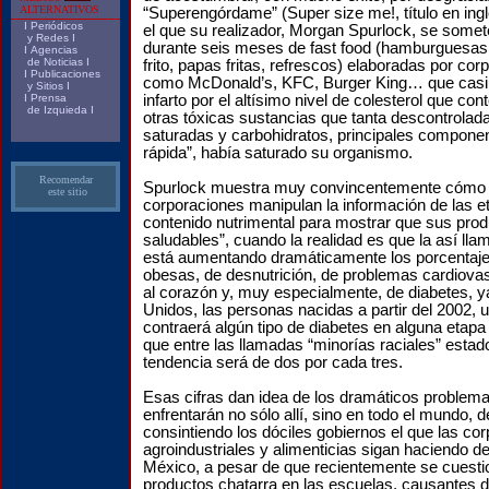
ALTERNATIVOS
“Superengórdame” (Super size me!, título en ing
I
Periódicos
el que su realizador, Morgan Spurlock, se somet
y Redes
I
durante seis meses de fast food (hamburguesas, 
I
Agencias
de Noticias
I
frito, papas fritas, refrescos) elaboradas por cor
I
Publicaciones
como McDonald’s, KFC, Burger King… que casi 
y Sitios
I
I
Prensa
infarto por el altísimo nivel de colesterol que co
de Izquieda
I
otras tóxicas sustancias que tanta descontrolad
saturadas y carbohidratos, principales compone
rápida”, había saturado su organismo.
Recomendar
Spurlock muestra muy convincentemente cómo 
este sitio
corporaciones manipulan la información de las et
contenido nutrimental para mostrar que sus pro
saludables”, cuando la realidad es que la así lla
está aumentando dramáticamente los porcentaj
obesas, de desnutrición, de problemas cardiova
al corazón y, muy especialmente, de diabetes, 
Unidos, las personas nacidas a partir del 2002, 
contraerá algún tipo de diabetes en alguna etapa 
que entre las llamadas “minorías raciales” estad
tendencia será de dos por cada tres.
Esas cifras dan idea de los dramáticos problem
enfrentarán no sólo allí, sino en todo el mundo, d
consintiendo los dóciles gobiernos el que las co
agroindustriales y alimenticias sigan haciendo d
México, a pesar de que recientemente se cuesti
productos chatarra en las escuelas, causantes d