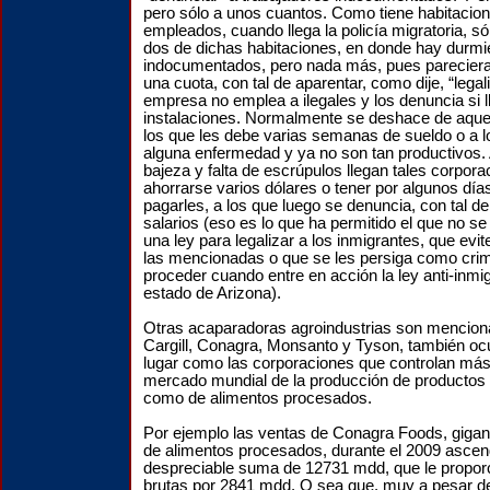
pero sólo a unos cuantos. Como tiene habitacio
empleados, cuando llega la policía migratoria, só
dos de dichas habitaciones, en donde hay durm
indocumentados, pero nada más, pues parecier
una cuota, con tal de aparentar, como dije, “legal
empresa no emplea a ilegales y los denuncia si 
instalaciones. Normalmente se deshace de aquel
los que les debe varias semanas de sueldo o a l
alguna enfermedad y ya no son tan productivos. 
bajeza y falta de escrúpulos llegan tales corpora
ahorrarse varios dólares o tener por algunos días
pagarles, a los que luego se denuncia, con tal d
salarios (eso es lo que ha permitido el que no s
una ley para legalizar a los inmigrantes, que evit
las mencionadas o que se les persiga como cri
proceder cuando entre en acción la ley anti-inmig
estado de Arizona).
Otras acaparadoras agroindustrias son mencion
Cargill, Conagra, Monsanto y Tyson, también oc
lugar como las corporaciones que controlan más
mercado mundial de la producción de productos a
como de alimentos procesados.
Por ejemplo las ventas de Conagra Foods, giga
de alimentos procesados, durante el 2009 ascen
despreciable suma de 12731 mdd, que le propor
brutas por 2841 mdd. O sea que, muy a pesar de 