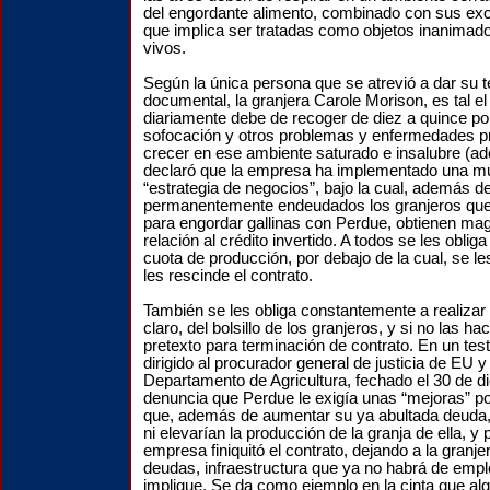
del engordante alimento, combinado con sus exc
que implica ser tratadas como objetos inanimad
vivos.
Según la única persona que se atrevió a dar su t
documental, la granjera Carole Morison, es tal e
diariamente debe de recoger de diez a quince po
sofocación y otros problemas y enfermedades 
crecer en ese ambiente saturado e insalubre (
declaró que la empresa ha implementado una m
“estrategia de negocios”, bajo la cual, además d
permanentemente endeudados los granjeros que 
para engordar gallinas con Perdue, obtienen ma
relación al crédito invertido. A todos se les oblig
cuota de producción, por debajo de la cual, se 
les rescinde el contrato.
También se les obliga constantemente a realizar 
claro, del bolsillo de los granjeros, y si no las h
pretexto para terminación de contrato. En un te
dirigido al procurador general de justicia de EU y
Departamento de Agricultura, fechado el 30 de d
denuncia que Perdue le exigía unas “mejoras” p
que, además de aumentar su ya abultada deuda, 
ni elevarían la producción de la granja de ella, y 
empresa finiquitó el contrato, dejando a la granje
deudas, infraestructura que ya no habrá de emple
implique. Se da como ejemplo en la cinta que al