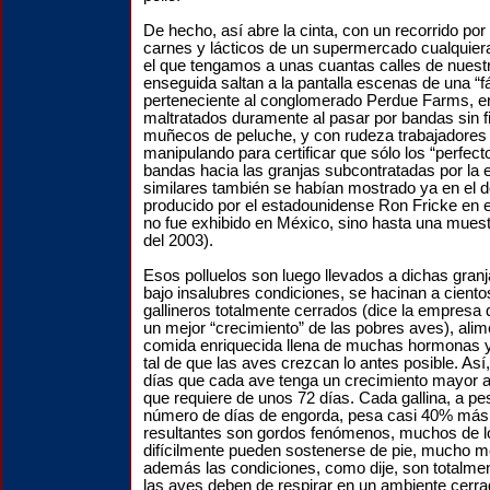
De hecho, así abre la cinta, con un recorrido por
carnes y lácticos de un supermercado cualquie
el que tengamos a unas cuantas calles de nuest
enseguida saltan a la pantalla escenas de una “fá
perteneciente al conglomerado Perdue Farms, en
maltratados duramente al pasar por bandas sin fi
muñecos de peluche, y con rudeza trabajadores 
manipulando para certificar que sólo los “perfect
bandas hacia las granjas subcontratadas por la
similares también se habían mostrado ya en el 
producido por el estadounidense Ron Fricke en e
no fue exhibido en México, sino hasta una mues
del 2003).
Esos polluelos son luego llevados a dichas granj
bajo insalubres condiciones, se hacinan a cient
gallineros totalmente cerrados (dice la empresa 
un mejor “crecimiento” de las pobres aves), ali
comida enriquecida llena de muchas hormonas y
tal de que las aves crezcan lo antes posible. Así
días que cada ave tenga un crecimiento mayor al
que requiere de unos 72 días. Cada gallina, a p
número de días de engorda, pesa casi 40% más.
resultantes son gordos fenómenos, muchos de l
difícilmente pueden sostenerse de pie, mucho m
además las condiciones, como dije, son totalmen
las aves deben de respirar en un ambiente cerrad