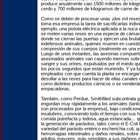
produce anualmente casi 1500 millones de kilo
cerdo y 700 millones de kilogramos de carne de 
Como se deben de procesar unas ¡dos mil reses 
toma esa empresa la tarea de sacrificarlas indiv
ejemplo, una pistola eléctrica aplicada a la nuca 
se meten varias reses en una especie de cámara
donde se cierran las puertas y ejercen una brutal
indefensos animales, quienes mueren en cuesti
compresión de sus cuerpos (realmente es una e
Luego de unos instantes, las asesinas compuer
asesinados animales van cayendo inermes sobre
sangre y sus orines, expulsados por el miedo q
los pocos segundos que están muriendo. Y ya lu
empleados con que cuenta la planta se encargan
desollar a las reses para hacer de ellas canale
como distintos productos cárnicos o se venderán
empacadoras.
También, como Perdue, Smithfiled subcontrata g
engordan muy rápidamente a los animales (tant
son procesados por la empresa), bajo condicio
insalubres, conviviendo todo el tiempo con sus h
comida putrefacta y lodosa, agua estancada… q
la generación de parásitos, tales como el E-Coli
variedad del parásito entérico escherichia coli, 
hemorragias intestinales y daños renales, sobre 
adultos mayores, más sensibles a sus dañinos e