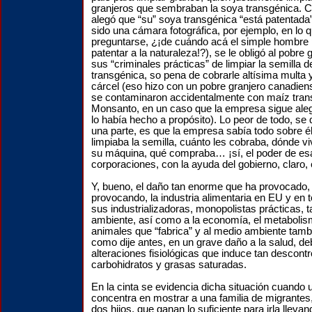
granjeros que sembraban la soya transgénica.
alegó que “su” soya transgénica “está patentada
sido una cámara fotográfica, por ejemplo, en lo q
preguntarse, ¿¡de cuándo acá el simple hombre 
patentar a la naturaleza!?), se le obligó al pobre 
sus “criminales prácticas” de limpiar la semilla d
transgénica, so pena de cobrarle altísima multa 
cárcel (eso hizo con un pobre granjero canadien
se contaminaron accidentalmente con maíz tran
Monsanto, en un caso que la empresa sigue ale
lo había hecho a propósito). Lo peor de todo, se 
una parte, es que la empresa sabía todo sobre él
limpiaba la semilla, cuánto les cobraba, dónde viv
su máquina, qué compraba… ¡sí, el poder de es
corporaciones, con la ayuda del gobierno, claro, e
Y, bueno, el daño tan enorme que ha provocado,
provocando, la industria alimentaria en EU y en
sus industrializadoras, monopolistas prácticas, t
ambiente, así como a la economía, el metabolism
animales que “fabrica” y al medio ambiente tamb
como dije antes, en un grave daño a la salud, de
alteraciones fisiológicas que induce tan descont
carbohidratos y grasas saturadas.
En la cinta se evidencia dicha situación cuando 
concentra en mostrar a una familia de migrantes
dos hijos, que ganan lo suficiente para irla lleva