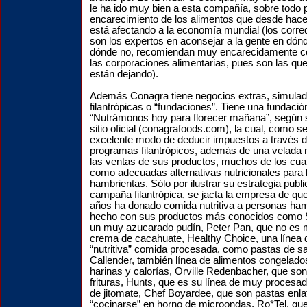
le ha ido muy bien a esta compañía, sobre todo p
encarecimiento de los alimentos que desde hac
está afectando a la economía mundial (los corre
son los expertos en aconsejar a la gente en dónde
dónde no, recomiendan muy encarecidamente c
las corporaciones alimentarias, pues son las q
están dejando).
Además Conagra tiene negocios extras, simula
filantrópicas o “fundaciones”. Tiene una fundaci
“Nutrámonos hoy para florecer mañana”, según 
sitio oficial (conagrafoods.com), la cual, como s
excelente modo de deducir impuestos a través 
programas filantrópicos, además de una velada
las ventas de sus productos, muchos de los cua
como adecuadas alternativas nutricionales para
hambrientas. Sólo por ilustrar su estrategia publi
campaña filantrópica, se jacta la empresa de que
años ha donado comida nutritiva a personas hamb
hecho con sus productos más conocidos como 
un muy azucarado pudín, Peter Pan, que no es
crema de cacahuate, Healthy Choice, una línea
“nutritiva” comida procesada, como pastas de s
Callender, también línea de alimentos congelad
harinas y calorías, Orville Redenbacher, que so
frituras, Hunts, que es su línea de muy procesa
de jitomate, Chef Boyardee, que son pastas enla
“cocinarse” en horno de microondas, Ro*Tel, que