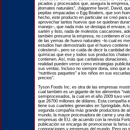
picados y procesados que, asegura la empresa,
jitomates naturales”, ¡háganme favor!, David, q
pepitas empacadas o Egg Beaters, que son hue
hecho, este producto en particular se creó para 
aprovechar tantos huevos que se quiebran dura
manejo–, que nada más se destapa el envase, se
sartén y listo, nada de molestos cascarones, a
también presume la empresa, no contienen el cole
de las yemas de huevo naturales –lo cual es men
estudios han demostrado que el huevo contiene 
colesterol–, pero se cuida de decir la cantidad d
químicas que ese y todos sus productos chatarra
contienen. Así, más que caritativas donaciones
realidad pueden verse como estrategias publicit
sus ventas. Incluso no siempre dona, sino que 
“nutritivos paquetes” a los niños en sus escuel
precios”.
Tyson Foods Inc. es otra de las empresas mostra
cual también es un gigante de los alimentos “nat
semiprocesados, la cual en el año 2009 tuvo v
que 26700 millones de dólares. Esta compañía 
tiene sus cuarteles generales en Springdale, Ark
segunda compañía más grande productora de al
mundo, la mayor procesadora de carne y una d
empresas de EU, de acuerdo con la revista Fortun
publicación se encarga de promocionar la fama 
corporaciones y empresas del mundo. Pero no s