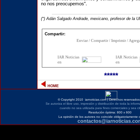
no nos preocupemos”.
(*) Adán Salgado Andrade, mexicano, profesor de la 
Compartir:
Enviar / Compartir / Imprimir / Agrega
IAR Noticias
I
AR Noticias
en
en
*****
HOME
©
Copyright 2010 iarnoticias.com | Derechos reservados 
Se autoriza el libre uso, impresión y distribución de toda la infor
cuando no sea utilizada para fines comerciales y sea ci
Resolución óptima: 800 x 600
La opinión de los autores no coincide obligatoriamente 
contactos@iarnoticias.co