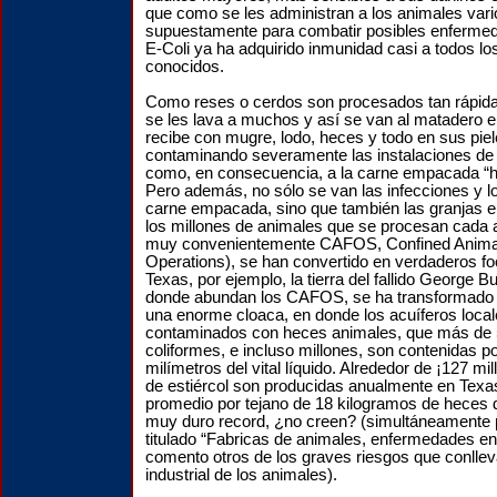
que como se les administran a los animales vario
supuestamente para combatir posibles enferme
E-Coli ya ha adquirido inmunidad casi a todos los
conocidos.
Como reses o cerdos son procesados tan rápidam
se les lava a muchos y así se van al matadero e
recibe con mugre, lodo, heces y todo en sus piel
contaminando severamente las instalaciones de l
como, en consecuencia, a la carne empacada “h
Pero además, no sólo se van las infecciones y lo
carne empacada, sino que también las granjas e
los millones de animales que se procesan cada
muy convenientemente CAFOS, Confined Anima
Operations), se han convertido en verdaderos fo
Texas, por ejemplo, la tierra del fallido George 
donde abundan los CAFOS, se ha transformado e
una enorme cloaca, en donde los acuíferos local
contaminados con heces animales, que más de 5
coliformes, e incluso millones, son contenidas p
milímetros del vital líquido. Alrededor de ¡127 mi
de estiércol son producidas anualmente en Texas
promedio por tejano de 18 kilogramos de heces
muy duro record, ¿no creen? (simultáneamente pu
titulado “Fabricas de animales, enfermedades en 
comento otros de los graves riesgos que conllev
industrial de los animales).