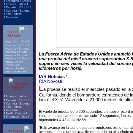
I
Argentina
I
Brasi
l I
I
América Latina
I
I
España
I
EE.UU.
I
I
Canadá
I
Europa
I
I
Asia
I
Africa
I
I
Oceanía
I
DIARIOS
del Mundo
I
Argentina
I
Brasil
I
I
Estados Unidos
I
I
España
I
Europa
I
I
América del Sur
I
La Fuerza Aérea de Estados Unidos anunció 
I
América Central
I
una prueba del misil crucero supersónico X-
I
América del Norte
I
I
Africa
I
Asia
I
superó en seis veces la velocidad del sonido
I
Oceanía
I
kilómetros por hora).
I
Medio Oriente
I
I
Internacionales
I
IAR Noticias
/
RIA Novosti
EN VIVO
L
Radios del
a prueba se realizó el miércoles pasado en la 
Mundo
California, donde el bombardero estratégico de l
I
América Latina
I
lanzó el X-51 Waverider a 21.000 metros de altur
I
España
I
EE.UU.
I
I
Canadá
I
Europa
I
I
Asia
I
Africa
I
I
Oceanía
I
El vuelo de prueba duró 200 segundos, un nuevo récord pa
I
Medio Oriente
I
tipo, mientras el anterior, de tan sólo 12 segundos, fue est
I
Internacionales
I
hipersónico X-43 de la NASA.
"Este avance en la tecnología de propulsores es comparabl
BUSCADORES
aviones a hélice por los reactivos ocurrida en el periodo de