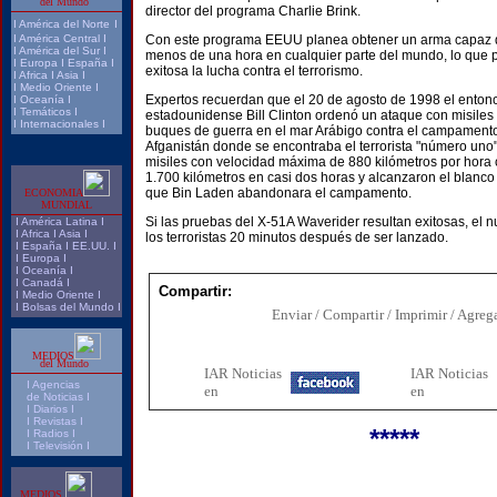
del Mundo
director del programa Charlie Brink.
I
América del Norte
I
I
América Central
I
Con este programa EEUU planea obtener un arma capaz d
I
América del Sur
I
menos de una hora en cualquier parte del mundo, lo que 
I
Europa
I
España
I
exitosa la lucha contra el terrorismo.
I
Africa
I
Asia
I
I
Medio Oriente
I
Expertos recuerdan que el 20 de agosto de 1998 el enton
I
Oceanía
I
I
Temáticos
I
estadounidense Bill Clinton ordenó un ataque con misil
I
Internacionales
I
buques de guerra en el mar Arábigo contra el campament
Afganistán donde se encontraba el terrorista "número un
misiles con velocidad máxima de 880 kilómetros por hora c
1.700 kilómetros en casi dos horas y alcanzaron el blanc
que Bin Laden abandonara el campamento.
ECONOMIA
MUNDIAL
Si las pruebas del X-51A Waverider resultan exitosas, el n
I
América Latina
I
I
Africa
I
Asia
I
los terroristas 20 minutos después de ser lanzado.
I
España
I
EE.UU.
I
I
Europa
I
I
Oceanía
I
I
Canadá
I
Compartir:
I
Medio Oriente
I
I
Bolsas del Mundo
I
Enviar / Compartir / Imprimir / Agrega
MEDIOS
del Mundo
IAR Noticias
I
AR Noticias
I
Agencias
en
en
de Noticias I
I Diarios I
I
Revistas
I
*****
I
Radios
I
I
Televisión
I
MEDIOS