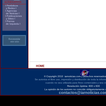
ALTERNATIVOS
I
Periódicos
y Redes
I
I
Agencias
de Noticias
I
I
Publicaciones
y Sitios
I
I
Prensa
de Izquieda
I
Recomendar
este sitio
HOME
©
Copyright 2010 iarnoticias.com | Derechos reservados 
Se autoriza el libre uso, impresión y distribución de toda la infor
cuando no sea utilizada para fines comerciales y sea ci
Resolución óptima: 800 x 600
La opinión de los autores no coincide obligatoriamente 
contactos@iarnoticias.c