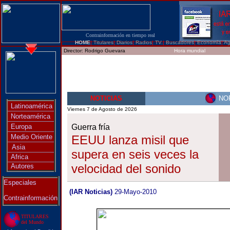
Contrainformación en tiempo real
HOME
|
Titulares
|
Diarios
|
Radios
|
TV.
|
Buscadores
|
Economía
|
Ag
Director:
Rodrigo Guevara
Hora mundial
NOTICIAS
NO
Latinoamérica
Viernes 7 de Agosto de 2026
Norteamérica
Europa
Guerra fría
Medio Oriente
EEUU lanza misil que
Asia
supera en seis veces la
Africa
velocidad del sonido
Autores
Especiales
(IAR Noticias)
29-Mayo-2010
Contrainformación
TITULARES
del Mundo