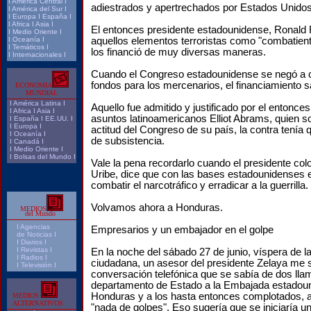
I
América Central
I
adiestrados y apertrechados por Estados Unidos
I
América del Sur
I
I
Europa
I
España
I
I
Africa
I
Asia
I
El entonces presidente estadounidense, Ronald 
I
Medio Oriente
I
aquellos elementos terroristas como "combatiente
I
Oceanía
I
I
Temáticos
I
los financió de muy diversas maneras.
I
Internacionales
I
Cuando el Congreso estadounidense se negó a
fondos para los mercenarios, el financiamiento sa
ECONOMIA
MUNDIAL
I
América Latina
I
Aquello fue admitido y justificado por el entonce
I
Africa
I
Asia
I
asuntos latinoamericanos Elliot Abrams, quien s
I
España
I
EE.UU.
I
I
Europa
I
actitud del Congreso de su país, la contra tenía
I
Oceanía
I
de subsistencia.
I
Canadá
I
I
Medio Oriente
I
I
Bolsas del Mundo
I
Vale la pena recordarlo cuando el presidente co
Uribe, dice que con las bases estadounidenses 
combatir el narcotráfico y erradicar a la guerrilla.
Volvamos ahora a Honduras.
MEDIOS
del Mundo
I
Agencias
Empresarios y un embajador en el golpe
de Noticias I
I Diarios I
I
Revistas
I
En la noche del sábado 27 de junio, víspera de l
I
Radios
I
ciudadana, un asesor del presidente Zelaya me 
I
Televisión
I
conversación telefónica que se sabía de dos lla
departamento de Estado a la Embajada estadou
Honduras y a los hasta entonces complotados, a
MEDIOS
ALTERNATIVOS
"nada de golpes". Eso sugería que se iniciaría un