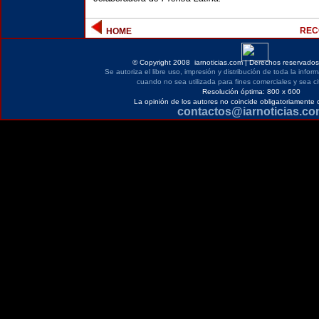
REC
HOME
©
Copyright 2008 iarnoticias.com | Derechos reservados 
Se autoriza el libre uso, impresión y distribución de toda la infor
cuando no sea utilizada para fines comerciales y sea ci
Resolución óptima: 800 x 600
La opinión de los autores no coincide obligatoriamente 
contactos@iarnoticias.c