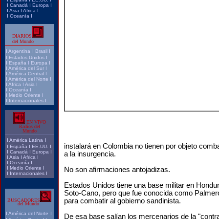
I
Canadá
I
Europa
I
I
Asia
I
Africa
I
I
Oceanía
I
DIARIOS
del Mundo
I
Argentina
I
Brasil
I
I
Estados Unidos
I
I
España
I
Europa
I
I
América del Sur
I
I
América Central
I
I
América del Norte
I
I
Africa
I
Asia
I
I
Oceanía
I
I
Medio Oriente
I
I
Internacionales
I
EN VIVO
Radios del
Mundo
I
América Latina
I
instalará en Colombia no tienen por objeto combat
I
España
I
EE.UU.
I
I
Canadá
I
Europa
I
a la insurgencia.
I
Asia
I
Africa
I
I
Oceanía
I
I
Medio Oriente
I
No son afirmaciones antojadizas.
I
Internacionales
I
Estados Unidos tiene una base militar en Hondu
Soto-Cano, pero que fue conocida como Palmero
para combatir al gobierno sandinista.
BUSCADORES
del Mundo
I
América del Norte
I
De esa base salían los mercenarios de la "contra