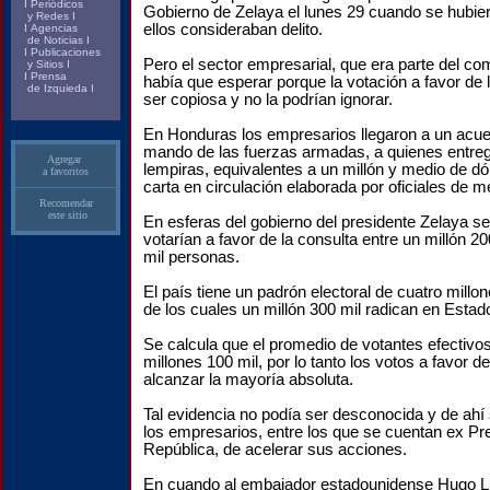
I
Periódicos
Gobierno de Zelaya el lunes 29 cuando se hubier
y Redes
I
ellos consideraban delito.
I
Agencias
de Noticias
I
I
Publicaciones
Pero el sector empresarial, que era parte del co
y Sitios
I
I
Prensa
había que esperar porque la votación a favor de l
de Izquieda
I
ser copiosa y no la podrían ignorar.
En Honduras los empresarios llegaron a un acuer
mando de las fuerzas armadas, a quienes entreg
Agregar
lempiras, equivalentes a un millón y medio de d
a favoritos
carta en circulación elaborada por oficiales de 
Recomendar
este sitio
En esferas del gobierno del presidente Zelaya s
votarían a favor de la consulta entre un millón 20
mil personas.
El país tiene un padrón electoral de cuatro millon
de los cuales un millón 300 mil radican en Estad
Se calcula que el promedio de votantes efectivo
millones 100 mil, por lo tanto los votos a favor d
alcanzar la mayoría absoluta.
Tal evidencia no podía ser desconocida y de ahí 
los empresarios, entre los que se cuentan ex Pr
República, de acelerar sus acciones.
En cuando al embajador estadounidense Hugo Ll