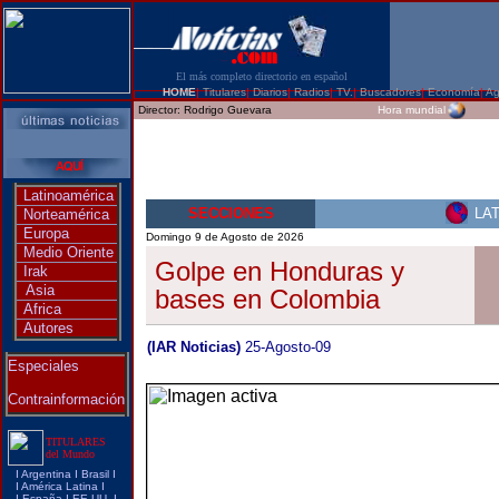
El más completo directorio en español
HOME
|
Titulares
|
Diarios
|
Radios
|
TV.
|
Buscadores
|
Economía
|
Ag
Director:
Rodrigo Guevara
Hora mundial
Latinoamérica
SECCIONES
LA
Norteamérica
Europa
Domingo 9 de Agosto de 2026
Medio Oriente
Golpe en Honduras y
Irak
Asia
bases en Colombia
Africa
Autores
(IAR Noticias)
25-Agosto-09
Especiales
Contrainformación
TITULARES
del Mundo
I
Argentina
I
Brasi
l I
I
América Latina
I
I
España
I
EE.UU.
I