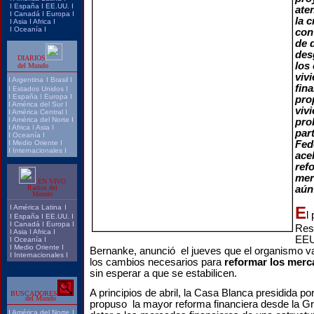
I
España
I
EE.UU.
I
ate
I
Canadá
I
Europa
I
la c
I
Asia
I
Africa
I
I
Oceanía
I
con
de 
des
DIARIOS
los
del Mundo
viv
I
Argentina
I
Brasil
I
fin
I
Estados Unidos
I
I
España
I
Europa
I
pro
I
América del Sur
I
viv
I
América Central
I
I
América del Norte
I
pro
I
Africa
I
Asia
I
par
I
Oceanía
I
I
Medio Oriente
I
Fed
I
Internacionales
I
ace
ref
mer
EN VIVO
Radios del
aún 
Mundo
I
América Latina
I
E
l
I
España
I
EE.UU.
I
I
Canadá
I
Europa
I
Res
I
Asia
I
Africa
I
EEU
I
Oceanía
I
I
Medio Oriente
I
Bernanke, anunció el jueves que el organismo va
I
Internacionales
I
los cambios necesarios para
reformar los merc
sin esperar a que se estabilicen.
A principios de abril, la Casa Blanca presidida 
BUSCADORES
del Mundo
propuso la mayor reforma financiera desde la G
I
América del Norte
I