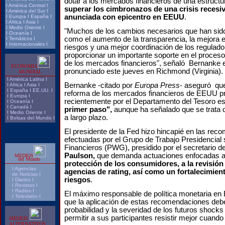
dotar a los mercados financieros de una estruct
I
América Central
I
superar los cimbronazos de una crisis recesi
I
América del Sur
I
anunciada con epicentro en EEUU
.
I
Europa
I
España
I
I
Africa
I
Asia
I
I
Medio Oriente
I
"Muchos de los cambios necesarios que han sido
I
Oceanía
I
como el aumento de la transparencia, la mejora e
I
Temáticos
I
I
Internacionales
I
riesgos y una mejor coordinación de los regulado
proporcionar un importante soporte en el proces
de los mercados financieros", señaló Bernanke 
ECONOMIA
pronunciado este jueves en Richmond (Virginia).
MUNDIAL
I
América Latina
I
Bernanke -citado por
Europa Press
- aseguró que
I
Africa
I
Asia
I
I
España
I
EE.UU.
I
reforma de los mercados financieros de EEUU p
I
Europa
I
recientemente por el Departamento del Tesoro e
I
Oceanía
I
I
Canadá
I
primer paso",
aunque ha señalado que se trata 
I
Medio Oriente
I
a largo plazo.
I
Bolsas del Mundo
I
El presidente de la Fed hizo hincapié en las re
efectuadas por el Grupo de Trabajo Presidencia
Financieros (PWG), presidido por el secretario d
Paulson,
que demanda actuaciones enfocadas 
MEDIOS
del Mundo
protección de los consumidores, a la revisión 
I
Agencias
agencias de rating, así como un fortalecimient
de Noticias I
riesgos
.
I Diarios I
I
Revistas
I
I
Radios
I
El máximo responsable de política monetaria e
I
Televisión
I
que la aplicación de estas recomendaciones deb
probabilidad y la severidad de los futuros shocks
permitir a sus participantes resistir mejor cuando
MEDIOS
ALTERNATIVOS