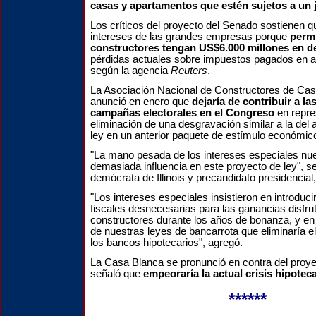
casas y apartamentos que estén sujetos a un j
Los críticos del proyecto del Senado sostienen q
intereses de las grandes empresas porque
permi
constructores tengan US$6.000 millones en 
pérdidas actuales sobre impuestos pagados en a
según la agencia
Reuters
.
La Asociación Nacional de Constructores de Ca
anunció en enero que
dejaría de contribuir a la
campañas electorales en el Congreso
en repres
eliminación de una desgravación similar a la del 
ley en un anterior paquete de estímulo económic
"La mano pesada de los intereses especiales nu
demasiada influencia en este proyecto de ley", s
demócrata de Illinois y precandidato presidenci
"Los intereses especiales insistieron en introduc
fiscales desnecesarias para las ganancias disfru
constructores durante los años de bonanza, y en
de nuestras leyes de bancarrota que eliminaría el 
los bancos hipotecarios", agregó.
La Casa Blanca se pronunció en contra del proye
señaló que
empeoraría la actual crisis hipoteca
******