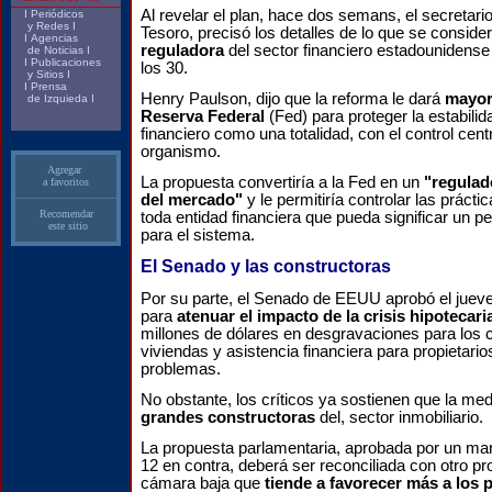
Al revelar el plan, hace dos semans, el secretar
I
Periódicos
y Redes
I
Tesoro, precisó los detalles de lo que se conside
I
Agencias
reguladora
del sector financiero estadounidens
de Noticias
I
I
Publicaciones
los 30.
y Sitios
I
I
Prensa
Henry Paulson, dijo que la reforma le dará
mayor
de Izquieda
I
Reserva Federal
(Fed) para proteger la estabili
financiero como una totalidad, con el control cent
organismo.
Agregar
La propuesta convertiría a la Fed en un
"regulado
a favoritos
del mercado"
y le permitiría controlar las prácti
Recomendar
toda entidad financiera que pueda significar un pe
este sitio
para el sistema.
El Senado y las constructoras
Por su parte, el Senado de EEUU aprobó el jueve
para
atenuar el impacto de la crisis hipotecari
millones de dólares en desgravaciones para los 
viviendas y asistencia financiera para propietari
problemas.
No obstante, los críticos ya sostienen que la me
grandes constructoras
del, sector inmobiliario.
La propuesta parlamentaria, aprobada por un mar
12 en contra, deberá ser reconciliada con otro pr
cámara baja que
tiende a favorecer más a los 