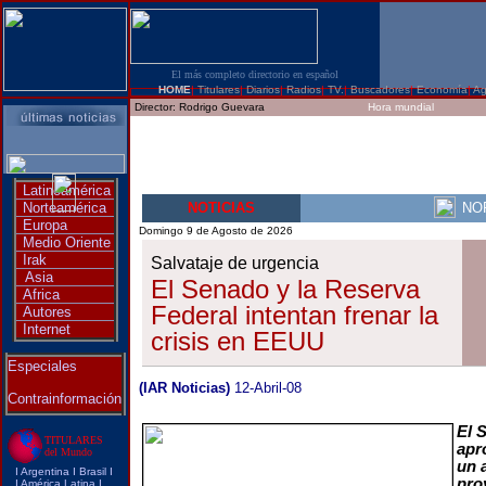
El más completo directorio en español
HOME
|
Titulares
|
Diarios
|
Radios
|
TV.
|
Buscadores
|
Economía
|
Ag
Director:
Rodrigo Guevara
Hora mundial
Latinoamérica
Norteamérica
NOTICIAS
NO
Europa
Domingo 9 de Agosto de 2026
Medio Oriente
Irak
Salvataje de urgencia
Asia
El Senado y la Reserva
Africa
Federal intentan frenar la
Autores
Internet
crisis en EEUU
Especiales
(IAR Noticias)
12-Abril-08
Contrainformación
El 
TITULARES
apr
del Mundo
un 
I
Argentina
I
Brasi
l I
pro
I
América Latina
I