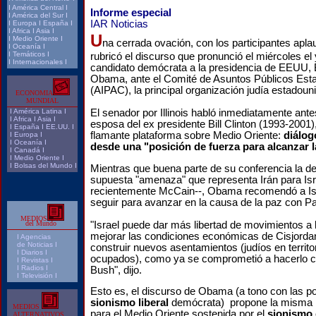
I
América Central
I
Informe especial
I
América del Sur
I
IAR Noticias
I
Europa
I
España
I
I
Africa
I
Asia
I
U
I
Medio Oriente
I
na cerrada ovación, con los participantes apla
I
Oceanía
I
I
Temáticos
I
rubricó el discurso que pronunció el miércoles e
I
Internacionales
I
candidato demócrata a la presidencia de EEUU,
Obama, ante el Comité de Asuntos Públicos Esta
(AIPAC), la principal organización judía estadoun
ECONOMIA
MUNDIAL
I
América Latina
I
El senador por Illinois habló inmediatamente antes
I
Africa
I
Asia
I
esposa del ex presidente Bill Clinton (1993-2001
I
España
I
EE.UU.
I
flamante plataforma sobre Medio Oriente:
diálog
I
Europa
I
I
Oceanía
I
desde una "posición de fuerza para alcanzar l
I
Canadá
I
I
Medio Oriente
I
I
Bolsas del Mundo
I
Mientras que buena parte de su conferencia la de
supuesta "amenaza" que representa Irán para Isr
recientemente McCain--, Obama recomendó a Isr
seguir para avanzar en la causa de la paz con Pa
MEDIOS
"Israel puede dar más libertad de movimientos a l
del Mundo
mejorar las condiciones económicas de Cisjorda
I
Agencias
de Noticias I
construir nuevos asentamientos (judíos en territo
I Diarios I
ocupados), como ya se comprometió a hacerlo co
I
Revistas
I
I
Radios
I
Bush", dijo.
I
Televisión
I
Esto es, el discurso de Obama (a tono con las po
sionismo liberal
demócrata) propone la misma po
MEDIOS
para el Medio Oriente sostenida por el
sionismo
ALTERNATIVOS