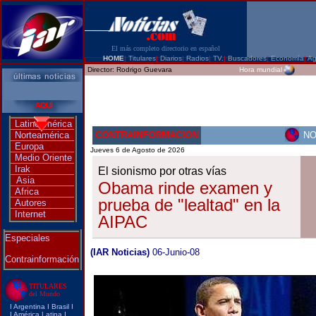
El más completo directorio en español
HOME
|
Titulares
|
Diarios
|
Radios
|
TV.
|
Buscadores
|
Economía
|
Ag
Director:
Rodrigo Guevara
Hora mundial
Latinoamérica
Norteamérica
CONTRAINFORMACION
NO
Europa
Jueves 6 de Agosto de 2026
Medio Oriente
Irak
El sionismo por otras vías
Asia
Obama rinde examen y
Africa
prueba de "lealtad" en la
Autores
Internet
AIPAC
Especiales
(IAR Noticias)
06-Junio-08
Contrainformación
TITULARES
del Mundo
I
Argentina
I
Brasi
l I
I
América Latina
I