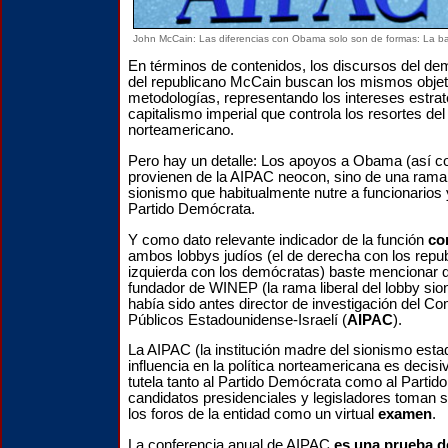
John McCain: Las diferencias con Obama solo son de formas: La b
En términos de contenidos, los discursos del 
del republicano McCain buscan los mismos objeti
metodologías, representando los intereses estrat
capitalismo imperial que controla los resortes de
norteamericano.
Pero hay un detalle: Los apoyos a Obama (así co
provienen de la AIPAC neocon, sino de una rama 
sionismo que habitualmente nutre a funcionarios y
Partido Demócrata.
Y como dato relevante indicador de la función
co
ambos lobbys judíos (el de derecha con los repub
izquierda con los demócratas) baste mencionar qu
fundador de WINEP (la rama liberal del lobby sion
había sido antes director de investigación del C
Públicos Estadounidense-Israelí (
AIPAC
).
La AIPAC (la institución madre del sionismo est
influencia en la política norteamericana es decisi
tutela tanto al Partido Demócrata como al Partid
candidatos presidenciales y legisladores toman s
los foros de la entidad como un virtual
examen
.
La conferencia anual de AIPAC
es una prueba de