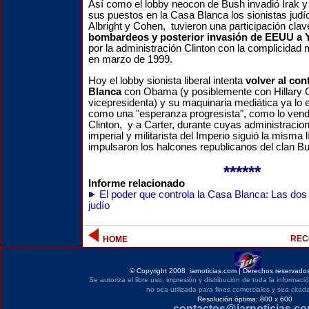
Así como el lobby neocon de Bush invadió Irak y
sus puestos en la Casa Blanca los sionistas judío
Albright y Cohen,
tuvieron una participación clav
bombardeos y posterior invasión de EEUU a 
por la administración Clinton con la complicidad 
en marzo de 1999.
Hoy el lobby sionista liberal intenta
volver al con
Blanca
con Obama (y posiblemente con Hillary 
vicepresidenta) y su maquinaria mediática ya lo 
como una "esperanza progresista", como lo ven
Clinton, y a Carter, durante cuyas administracione
imperial y militarista del Imperio siguió la misma 
impulsaron los halcones republicanos del clan B
******
Informe relacionado
El poder que controla la Casa Blanca: Las dos
judío
REC
HOME
©
Copyright 2008 iarnoticias.com | Derechos reservados
Se autoriza el libre uso, impresión y distribución de toda la informac
no sea utilizada para fines comerciales y sea citada
Resolución óptima: 800 x 600
contactos@iarnoticias.c