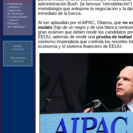
administración Bush (la famosa "remodelación")
I
Periódicos
y Redes
I
metodología que antepone la negociación y la dip
I
Agencias
inmediato de la fuerza.
de Noticias
I
I
Publicaciones
y Sitios
I
Al ser aplaudido por el AIPAC, Obama, que
no e
I
Prensa
mulato
(hijo de un negro y de una blanca nortea
de Izquieda
I
gran examen que deben rendir los candidatos pre
EEUU, además de rendir una
prueba de lealtad
sionismo imperialista que controla los resortes b
economía y el sistema financiero de EEUU.
Agregar
a favoritos
Recomendar
este sitio