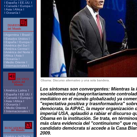
I
España
I
EE.UU.
I
I
Canadá
I
Europa
I
I
Asia
I
Africa
I
I
Oceanía
I
DIARIOS
del Mundo
I
Argentina
I
Brasil
I
I
Estados Unidos
I
I
España
I
Europa
I
I
América del Sur
I
I
América Central
I
I
América del Norte
I
I
Africa
I
Asia
I
I
Oceanía
I
I
Medio Oriente
I
I
Internacionales
I
EN VIVO
Obama: Discurso alternativo y una sola bandera.
Radios del
Mundo
Los síntomas son convergentes: Mientras la 
I
América Latina
I
socialdemócrata (mayoritariamente controlad
I
España
I
EE.UU.
I
I
Canadá
I
Europa
I
mediático en el mundo globalizado) ya come
I
Asia
I
Africa
I
"expectativa positiva y trasnformadora" sobr
I
Oceanía
I
I
Medio Oriente
I
demócrata, la AIPAC, la mayor organización 
I
Internacionales
I
imperial USA, aplaudió a rabiar el discurso 
Obama en la institución. Se trata, en términos
más clara evidencia del "continuismo" que re
candidato demócrata si accede a la Casa Bla
BUSCADORES
del Mundo
2009.
I
América del Norte
I