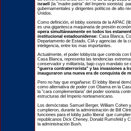
israelí
(la "madre patria" del Imperio sionista)
pa
gubernamentales y dirigentes políticos de alto ni
Unidos.
Como definición, el lobby sionista de la AIPAC (l
es una gigantesca maquinaria de presión económi
opera simultáneamente en todos los estament
institucional estadounidense:
Casa Blanca, Co
Departamento de Estado, CIA y agencias de la 
inteligencia, entre los mas importantes.
Actualmente, el poder lobbysta que controla con
Casa Blanca, representa las tendencias extrema
conservador y militarista, bajo cuyo mandato se 
"guerra contraterrorista" y las invasiones a I
inauguraron una nueva era de conquista de 
Pero no hay que engañarse: El lobby liberal de
como alternativa de poder con Obama en la Casa
la "cara complementaria" del poder sionista contr
estructuras del Imperio norteamericano.
Los demócratas Samuel Berger, William Cohen y 
cumplieron, durante la administración de Bill Cli
funciones para el lobby judío liberal que cumplier
republicanos Dick Cheney, Donald Rumsfeld y C
la administración Bush.